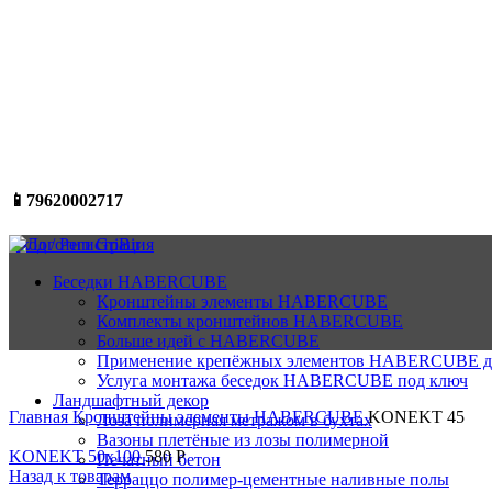
📱79620002717
Вход / Регистрация
Беседки HABERCUBE
Кронштейны элементы HABERCUBE
Комплекты кронштейнов HABERCUBE
Больше идей c HABERCUBE
Применение крепёжных элементов HABERCUBE для
Услуга монтажа беседок HABERCUBE под ключ
Нажмите, чтобы увеличить
Ландшафтный декор
Главная
Кронштейны элементы HABERCUBE
KONEKT 45
Лоза полимерная метражом в бухтах
Вазоны плетёные из лозы полимерной
KONEKT 50x100
580
Р
Печатный бетон
Назад к товарам
Терраццо полимер-цементные наливные полы