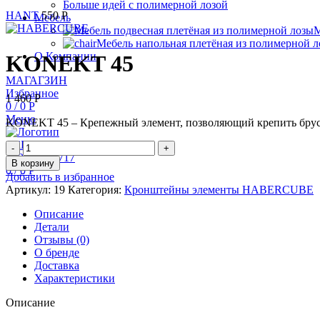
Больше идей с полимерной лозой
HANT
550
Р
Мебель
М
Мебель напольная плетёная из полимерной 
О Компании
KONEKT 45
МАГАГЗИН
Избранное
1 460
Р
0
/
0
Р
Меню
KONEKT 45 – Крепежный элемент, позволяющий крепить брус м
Количество
+79620002717
товара
В корзину
0
/
0
Р
KONEKT
Добавить в избранное
45
Артикул:
19
Категория:
Кронштейны элементы HABERCUBE
Описание
Детали
Отзывы (0)
О бренде
Доставка
Характеристики
Описание