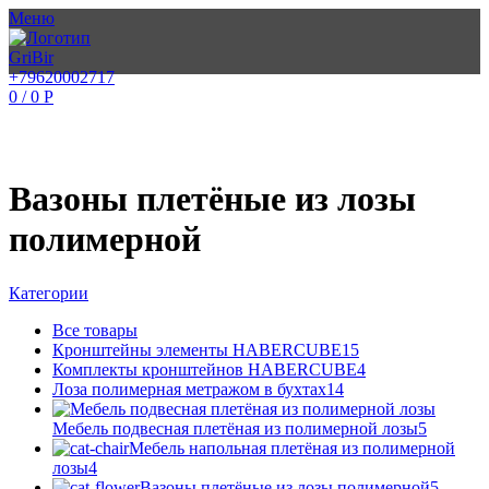
Меню
+79620002717
0
/
0
Р
Вазоны плетёные из лозы
полимерной
Категории
Все
товары
Кронштейны элементы HABERCUBE
15
Комплекты кронштейнов HABERCUBE
4
Лоза полимерная метражом в бухтах
14
Мебель подвесная плетёная из полимерной лозы
5
Мебель напольная плетёная из полимерной
лозы
4
Вазоны плетёные из лозы полимерной
5