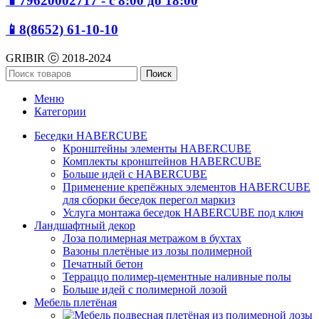
📱79620002717 - с 8:00 до 18:00
📱8(8652) 61-10-10
GRIBIR ⓒ 2018-2024
Поиск
Меню
Категории
Беседки HABERCUBE
Кронштейны элементы HABERCUBE
Комплекты кронштейнов HABERCUBE
Больше идей c HABERCUBE
Применение крепёжных элементов HABERCUBE
для сборки беседок перегол маркиз
Услуга монтажа беседок HABERCUBE под ключ
Ландшафтный декор
Лоза полимерная метражом в бухтах
Вазоны плетёные из лозы полимерной
Печатный бетон
Терраццо полимер-цементные наливные полы
Больше идей с полимерной лозой
Мебель плетёная